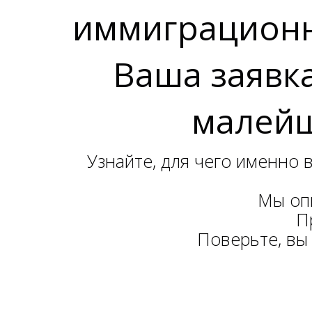
иммиграционн
Ваша заявк
малейш
Узнайте, для чего именно 
Мы опи
П
Поверьте, вы 