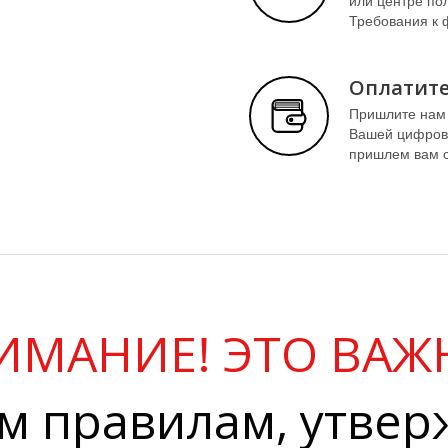
или центре по
Требования к 
Оплатите
Пришлите нам 
Вашей цифрово
пришлем вам с
ИМАНИЕ! ЭТО ВАЖ
м правилам, утве