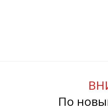
ВН
По новы