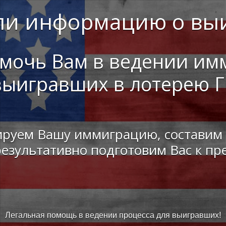
ли информацию о вы
омочь Вам в ведении им
выигравших в лотерею 
руем Вашу иммиграцию, составим
результативно подготовим Вас к п
Легальная помощь в ведении процесса для выигравших!