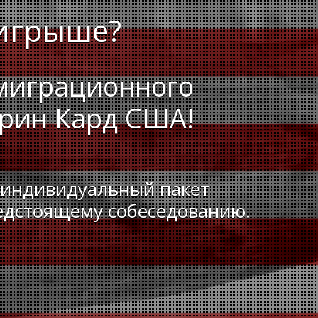
игрыше?
миграционного
Грин Кард США!
 индивидуальный пакет
редстоящему собеседованию.