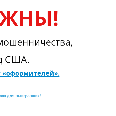
ОЖНЫ!
 мошенничества,
рд США.
у «оформителей».
сса для выигравших!